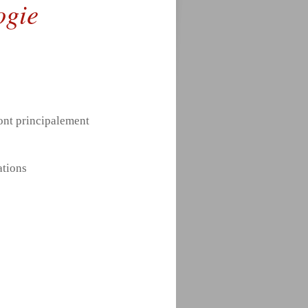
ogie
dont principalement
ations