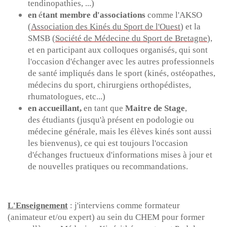
tendinopathies, ...)
en
é
tant membre d'associations
comme l'AKSO
(
Association des Kinés du Sport de l'Ouest
) et la
SMSB (
Société de Médecine du Sport de Bretagne
),
et en participant aux colloques organis
é
s, qui sont
l'occasion d'
é
changer avec les autres professionnels
de sant
é
impliqu
é
s dans le sport (kin
é
s, ostéopathes,
m
é
decins du sport, chirurgiens orthop
é
distes,
rhumatologues, etc...)
en accueillant,
en tant que
Maitre de Stage
,
des
é
tudiants (jusqu'
à
pr
é
sent en podologie ou
m
é
decine g
é
n
é
rale, mais les
é
l
è
ves kin
é
s sont aussi
les bienvenus), ce qui est toujours l'occasion
d'
é
changes fructueux d'informations mises à jour et
de nouvelles pratiques ou recommandations.
L'Enseignement
: j'interviens comme formateur
(animateur et/ou expert) au sein du CHEM pour former