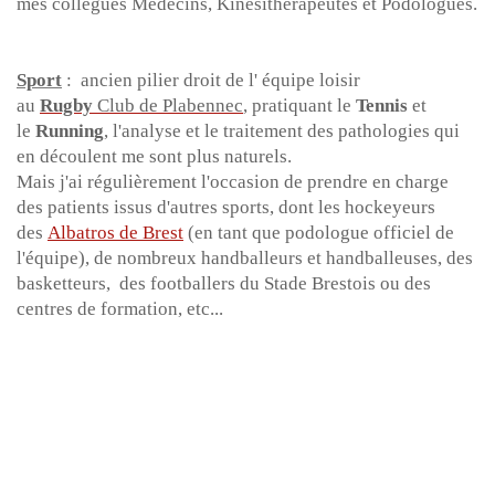
mes collègues Médecins, Kinésithérapeutes et Podologues.
Sport
: ancien pilier droit de l'
é
quipe loisir
au
Rugby
Club de Plabennec
, pratiquant le
Tennis
et
le
Running
, l'analyse et le traitement des pathologies qui
en d
é
coulent me sont plus naturels.
Mais j'ai r
é
guli
è
rement l'occasion de prendre en charge
des patients issus d'autres sports, dont les hockeyeurs
des
Albatros de Brest
(en tant que podologue officiel de
l'équipe)
, de nombreux handballeurs et handballeuses, des
basketteurs, des footballers du Stade Brestois ou des
centres de formation, etc...