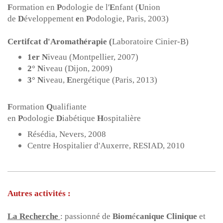
F
ormation en
P
odologie de l'
E
nfant (
U
nion
de
D
éveloppement
e
n
P
odologie, Paris, 2003)
Certifcat
d'Aromathérapie (
Laboratoire Cinier-B)
1er N
iveau (Montpellier, 2007)
2° N
iveau (Dijon, 2009)
3°
N
iveau,
E
nergétique (Paris, 2013)
F
ormation
Q
ualifiante
en
P
odologie
D
iabétique
H
ospitalière
Résédia, Nevers, 2008
Centre Hospitalier d'Auxerre, RESIAD, 2010
Autres activités :
La Recherche
: passionn
é
de
Biom
é
canique Clinique
et