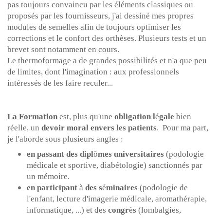
pas toujours convaincu par les
é
l
é
ments classiques ou
propos
é
s par les fournisseurs, j'ai dessin
é
mes propres
modules de semelles afin de toujours optimiser les
corrections et le confort des orth
è
ses. Plusieurs tests et un
brevet sont notamment en cours.
Le thermoformage a de grandes possibilit
é
s et n'a que peu
de limites, dont l'imagination : aux professionnels
int
é
ress
é
s de les faire reculer...
La Formation
est, plus qu'une
obligation l
é
gale
bien
r
é
elle, un
devoir moral envers les patients
. Pour ma part,
je l'aborde sous plusieurs angles :
en passant des dipl
ô
mes universitaires
(podologie
m
é
dicale et sportive, diab
é
tologie) sanctionn
é
s par
un m
é
moire.
en participant
à
des s
é
minaires
(podologie de
l'enfant, lecture d'imagerie m
é
dicale, aromath
é
rapie,
informatique, ...) et des
congr
è
s
(lombalgies,